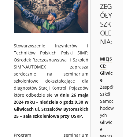
ZEG
ÓŁY
SZK
OLE
NIA:
Stowarzyszenie Inżynierów i
Techników Polskich Polski SIMP,
MIEJS
Ośrodek Rzeczoznawstwa i Szkoleń
CE:
SIMP-AUTOMEX zaprasza
Gliwic
serdecznie na seminarium
e
szkoleniowe dokształcające dla
Zespół
diagnostów Stacji Kontroli Pojazdów
Szkół
które odbedzie sie
w dniu 26 maja
Samoc
2024 roku – niedziela o godz.9.30 w
hodow
Gliwicach ul. Strzelców Bytomskich
ych
25 – sala szkoleniowa przy OSKP.
Gliwic
e –
Program seminarium
Warsz