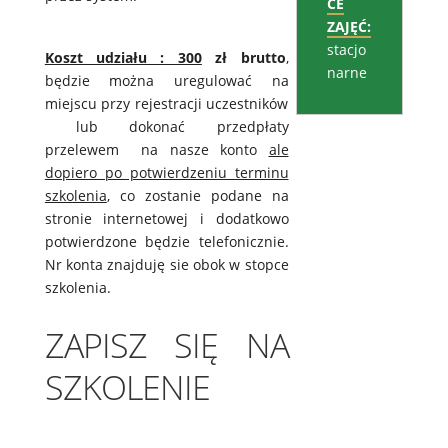
CE
ZAJĘĆ:
stacjo
Koszt udziału : 300
zł brutto
,
narne
będzie można uregulować na
miejscu przy rejestracji uczestników
lub dokonać przedpłaty
przelewem na nasze konto
ale
dopiero po potwierdzeniu terminu
szkolenia
, co zostanie podane na
stronie internetowej i dodatkowo
potwierdzone będzie telefonicznie.
Nr konta znajduję sie obok w stopce
szkolenia.
ZAPISZ SIĘ NA
SZKOLENIE