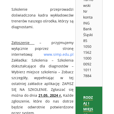
wski
Szkolenie przeprowadzi
Nr
doświadczona kadra wykładowców
konta
trenerów naszego ośrodka, którzy są
ING
diagnostami.
Bank
Śląski
85
Zgłoszenie
– przyjmujemy
1050
wyłącznie poprzez stronę
1562
internetową:
www.simp.edu.pl
1000
Zakładka: Szkolenia – Szkolenia
0092
dokształcające dla diagnostów –
1011
Wybierz miejsce szkolenia – Zobacz
7884
szczegóły, wypełniając w tej
ostatniej zakładce aplikację: ZAPISZ
SIĘ NA SZKOLENIE. Zgłaszać się
można do dnia
21.05. 2024 r.
Każde
RODZ
zgłoszenie, które do nas dotrze
AJ I
będzie odwrotnie potwierdzone
MIEJS
przez system.