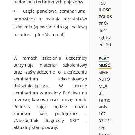
badaniach technicznych pojazdów
: 50
ILOŚĆ
Częśc panelowa seminarium:
ZGŁOS
odpowiedzi na pytania uczestników
ZEŃ:
szkolenia (zgłoszone drogą mailową
Ilość
na adres: ptim@simp.pl)
zgłosz
eń: 20
W ramach szkolenia uczestnicy
PŁAT
otrzymują materiał szkoleniowy
NOŚĆ:
oraz zaświadczenie o ukończeniu
SIMP-
seminarium szkoleniowego
AUTO
dokształcającego. W trakcie
MEX
seminarium zaprosimy Państwa na
ul.
przerwę kawową oraz poczęstunek.
Tarno
Podczas zajęć będzie można
wska
zamówić nasz podręcznik –
167
„Niezbędnik diagnosty SKP” –
33-131
aktualny stan prawny.
Łęg
Tarno