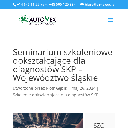
+14 645 11 55 kom. +48 505 125 334
biuro@simp.edu.pl
Seminarium szkoleniowe
dokształcające dla
diagnostów SKP –
Województwo śląskie
utworzone przez
Piotr Gębiś
|
maj 26, 2024
|
Szkolenie dokształcające dla diagnostów SKP
SZC