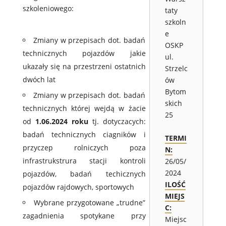
szkoleniowego:
taty
szkoln
e
Zmiany w przepisach dot. badań
OSKP
technicznych pojazdów jakie
ul.
ukazały się na przestrzeni ostatnich
Strzelc
dwóch lat
ów
Bytom
Zmiany w przepisach dot. badań
skich
technicznych której wejdą w żacie
25
od
1.06.2024 roku
tj. dotyczacych:
badań technicznych ciagników i
TERMI
przyczep rolniczych poza
N:
infrastrukstrura stacji kontroli
26/05/
2024
pojazdów, badań techicznych
ILOŚĆ
pojazdów rajdowych, sportowych
MIEJS
Wybrane przygotowane „trudne”
C:
zagadnienia spotykane przy
Miejsc