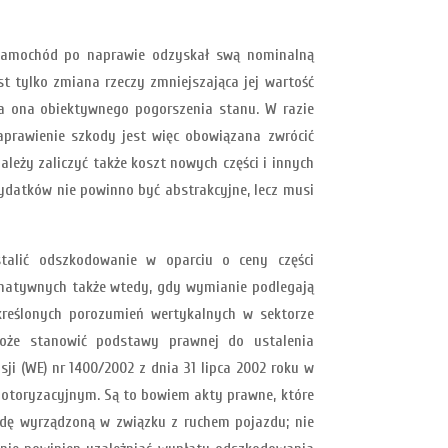
 samochód po naprawie odzyskał swą nominalną
st tylko zmiana rzeczy zmniejszająca jej wartość
cza ona obiektywnego pogorszenia stanu. W razie
prawienie szkody jest więc obowiązana zwrócić
eży zaliczyć także koszt nowych części i innych
ydatków nie powinno być abstrakcyjne, lecz musi
stalić odszkodowanie w oparciu o ceny części
rnatywnych także wtedy, gdy wymianie podlegają
kreślonych porozumień wertykalnych w sektorze
oże stanowić podstawy prawnej do ustalenia
i (WE) nr 1400/2002 z dnia 31 lipca 2002 roku w
motoryzacyjnym. Są to bowiem akty prawne, które
odę wyrządzoną w związku z ruchem pojazdu; nie