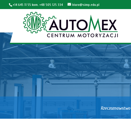
+14 645 11 55 kom. +48 505 125 334
biuro@simp.edu.pl
Rzeczoznawstwo