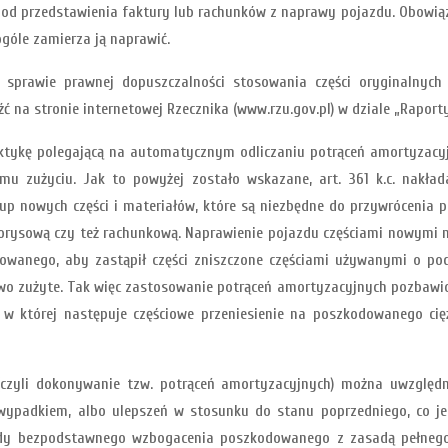
h od przedstawienia faktury lub rachunków z naprawy pojazdu. Obowią
ogóle zamierza ją naprawić.
sprawie prawnej dopuszczalności stosowania części oryginalnych
na stronie internetowej Rzecznika (www.rzu.gov.pl) w dziale „Raport
ktykę polegającą na automatycznym odliczaniu potrąceń amortyzacyjn
emu zużyciu. Jak to powyżej zostało wskazane, art. 361 k.c. nakł
p nowych części i materiałów, które są niezbędne do przywrócenia p
orysową czy też rachunkową. Naprawienie pojazdu częściami nowymi ni
anego, aby zastąpił części zniszczone częściami używanymi o pod
 zużyte. Tak więc zastosowanie potrąceń amortyzacyjnych pozbawion
, w której następuje częściowe przeniesienie na poszkodowanego ci
czyli dokonywanie tzw. potrąceń amortyzacyjnych) można uwzględ
d wypadkiem, albo ulepszeń w stosunku do stanu poprzedniego, co j
asady bezpodstawnego wzbogacenia poszkodowanego z zasadą pełne