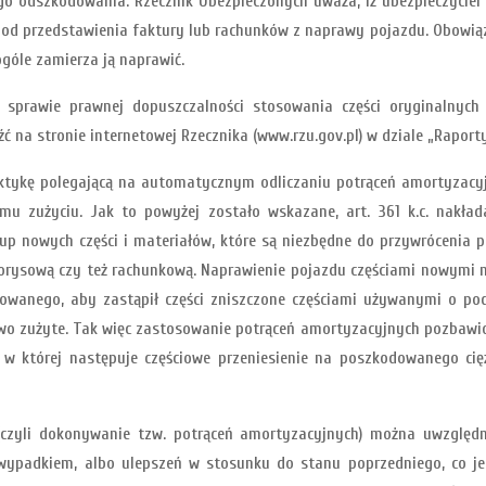
o odszkodowania. Rzecznik Ubezpieczonych uważa, iż ubezpieczyciel
h od przedstawienia faktury lub rachunków z naprawy pojazdu. Obowią
ogóle zamierza ją naprawić.
sprawie prawnej dopuszczalności stosowania części oryginalnych
na stronie internetowej Rzecznika (www.rzu.gov.pl) w dziale „Raport
ktykę polegającą na automatycznym odliczaniu potrąceń amortyzacyjn
emu zużyciu. Jak to powyżej zostało wskazane, art. 361 k.c. nakł
p nowych części i materiałów, które są niezbędne do przywrócenia p
orysową czy też rachunkową. Naprawienie pojazdu częściami nowymi ni
anego, aby zastąpił części zniszczone częściami używanymi o pod
 zużyte. Tak więc zastosowanie potrąceń amortyzacyjnych pozbawion
, w której następuje częściowe przeniesienie na poszkodowanego ci
czyli dokonywanie tzw. potrąceń amortyzacyjnych) można uwzględ
d wypadkiem, albo ulepszeń w stosunku do stanu poprzedniego, co j