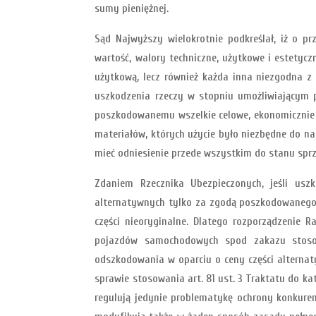
sumy pieniężnej.
Sąd Najwyższy wielokrotnie podkreślał, iż o
wartość, walory techniczne, użytkowe i estetycz
użytkową, lecz również każda inna niezgodna z 
uszkodzenia rzeczy w stopniu umożliwiającym 
poszkodowanemu wszelkie celowe, ekonomicznie u
materiałów, których użycie było niezbędne do n
mieć odniesienie przede wszystkim do stanu spr
Zdaniem Rzecznika Ubezpieczonych, jeśli usz
alternatywnych tylko za zgodą poszkodowanego.
części nieoryginalne. Dlatego rozporządzenie
pojazdów samochodowych spod zakazu stosow
odszkodowania w oparciu o ceny części alternat
sprawie stosowania art. 81 ust. 3 Traktatu do 
regulują jedynie problematykę ochrony konkure