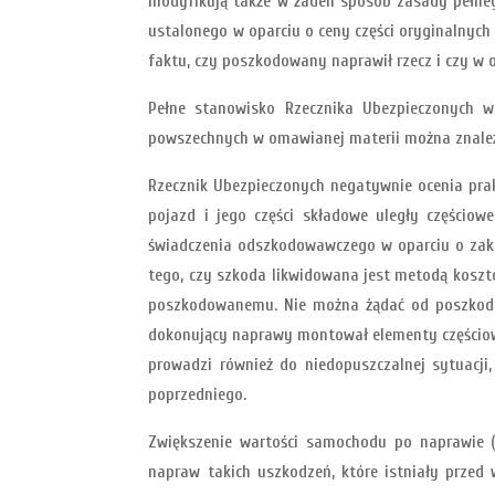
modyfikują także w żaden sposób zasady pełneg
ustalonego w oparciu o ceny części oryginalnyc
faktu, czy poszkodowany naprawił rzecz i czy w 
Pełne stanowisko Rzecznika Ubezpieczonych w 
powszechnych w omawianej materii można znaleźć 
Rzecznik Ubezpieczonych negatywnie ocenia pra
pojazd i jego części składowe uległy częściow
świadczenia odszkodowawczego w oparciu o zaku
tego, czy szkoda likwidowana jest metodą koszt
poszkodowanemu. Nie można żądać od poszkodow
dokonujący naprawy montował elementy częściowo
prowadzi również do niedopuszczalnej sytuacji
poprzedniego.
Zwiększenie wartości samochodu po naprawie (
napraw takich uszkodzeń, które istniały prze