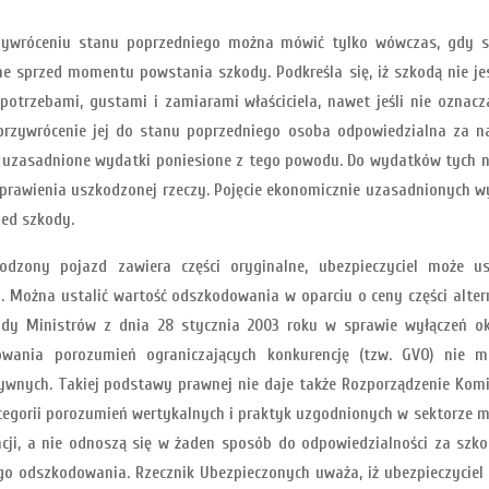
 przywróceniu stanu poprzedniego można mówić tylko wówczas, gdy
ne sprzed momentu powstania szkody. Podkreśla się, iż szkodą nie je
potrzebami, gustami i zamiarami właściciela, nawet jeśli nie ozna
przywrócenie jej do stanu poprzedniego osoba odpowiedzialna za na
zasadnione wydatki poniesione z tego powodu. Do wydatków tych nal
aprawienia uszkodzonej rzeczy. Pojęcie ekonomicznie uzasadnionych w
zed szkody.
kodzony pojazd zawiera części oryginalne, ubezpieczyciel może u
 Można ustalić wartość odszkodowania w oparciu o ceny części alte
 Rady Ministrów z dnia 28 stycznia 2003 roku w sprawie wyłączeń o
ania porozumień ograniczających konkurencję (tzw. GVO) nie m
ywnych. Takiej podstawy prawnej nie daje także Rozporządzenie Komisj
kategorii porozumień wertykalnych i praktyk uzgodnionych w sektorze 
ncji, a nie odnoszą się w żaden sposób do odpowiedzialności za szk
o odszkodowania. Rzecznik Ubezpieczonych uważa, iż ubezpieczyciel