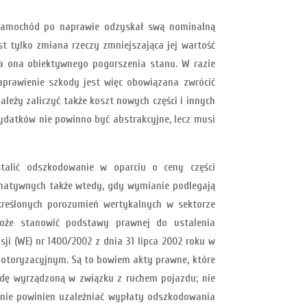
 samochód po naprawie odzyskał swą nominalną
st tylko zmiana rzeczy zmniejszająca jej wartość
cza ona obiektywnego pogorszenia stanu. W razie
prawienie szkody jest więc obowiązana zwrócić
eży zaliczyć także koszt nowych części i innych
ydatków nie powinno być abstrakcyjne, lecz musi
stalić odszkodowanie w oparciu o ceny części
rnatywnych także wtedy, gdy wymianie podlegają
kreślonych porozumień wertykalnych w sektorze
oże stanowić podstawy prawnej do ustalenia
i (WE) nr 1400/2002 z dnia 31 lipca 2002 roku w
motoryzacyjnym. Są to bowiem akty prawne, które
odę wyrządzoną w związku z ruchem pojazdu; nie
 nie powinien uzależniać wypłaty odszkodowania