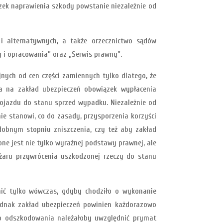
zek naprawienia szkody powstanie niezależnie od
 i alternatywnych, a także orzecznictwo sądów
y i opracowania” oraz „Serwis prawny”.
ych od cen części zamiennych tylko dlatego, że
ada na zakład ubezpieczeń obowiązek wypłacenia
ojazdu do stanu sprzed wypadku. Niezależnie od
e stanowi, co do zasady, przysporzenia korzyści
obnym stopniu zniszczenia, czy też aby zakład
e jest nie tylko wyraźnej podstawy prawnej, ale
ężaru przywrócenia uszkodzonej rzeczy do stanu
nić tylko wówczas, gdyby chodziło o wykonanie
ednak zakład ubezpieczeń powinien każdorazowo
go odszkodowania należałoby uwzględnić prymat