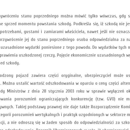
 przywróceniu stanu poprzedniego można mówić tylko wówczas, gdy
ne sprzed momentu powstania szkody. Podkreśla się, iż szkodą nie je
potrzebami, gustami i zamiarami właściciela, nawet jeśli nie ozna
przywrócenie jej do stanu poprzedniego osoba odpowiedzialna za na
zasadnione wydatki poniesione z tego powodu. Do wydatków tych nal
aprawienia uszkodzonej rzeczy. Pojęcie ekonomicznie uzasadnionych w
zed szkody.
kodzony pojazd zawiera części oryginalne, ubezpieczyciel może u
 Można ustalić wartość odszkodowania w oparciu o ceny części alte
 Rady Ministrów z dnia 28 stycznia 2003 roku w sprawie wyłączeń o
ania porozumień ograniczających konkurencję (tzw. GVO) nie m
ywnych. Takiej podstawy prawnej nie daje także Rozporządzenie Komisj
kategorii porozumień wertykalnych i praktyk uzgodnionych w sektorze 
ncji, a nie odnoszą się w żaden sposób do odpowiedzialności za szk