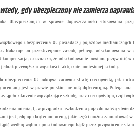
wtedy, gdy ubezpieczony nie zamierza naprawi
znika Ubezpieczonych w sprawie dopuszczalności stosowania przy
wiązkowego ubezpieczenia OC posiadaczy pojazdów mechanicznych k
2 k.c. Nakazuje on przestrzeganie zasady pełnego odszkodowania w
 kompensacja, co oznacza, że odszkodowanie powinno przywrócić w
jednak przewyższać wysokości faktycznie poniesionej szkody.
 ubezpieczenia OC pokrywa zarówno stratę rzeczywistą, jak i utra
 oceniany jest w prawie polskim metodą dyferencyjną. Polega ona
 nastąpiło zdarzenie wyrządzające szkodę, oraz rzeczywistym, czyli w
zenia mienia, tj. w przypadku uszkodzenia pojazdu należy stwierdzić,
sami jest jedynym kryterium oceny, jakie części można zamontować w
astąpić według wyboru poszkodowanego bądź przez przywrócenie stan