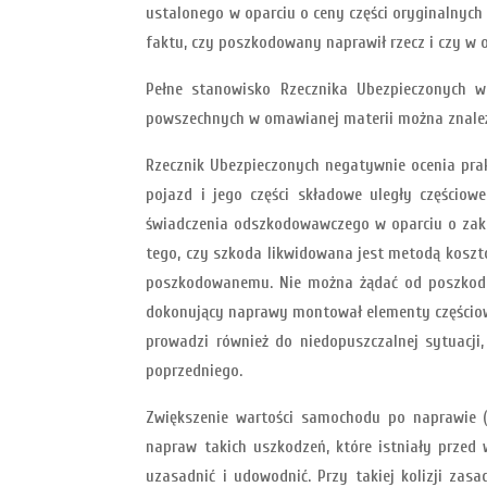
ustalonego w oparciu o ceny części oryginalnyc
faktu, czy poszkodowany naprawił rzecz i czy w 
Pełne stanowisko Rzecznika Ubezpieczonych w 
powszechnych w omawianej materii można znaleźć 
Rzecznik Ubezpieczonych negatywnie ocenia pra
pojazd i jego części składowe uległy częściow
świadczenia odszkodowawczego w oparciu o zaku
tego, czy szkoda likwidowana jest metodą koszt
poszkodowanemu. Nie można żądać od poszkodow
dokonujący naprawy montował elementy częściowo
prowadzi również do niedopuszczalnej sytuacji
poprzedniego.
Zwiększenie wartości samochodu po naprawie (
napraw takich uszkodzeń, które istniały prze
uzasadnić i udowodnić. Przy takiej kolizji z