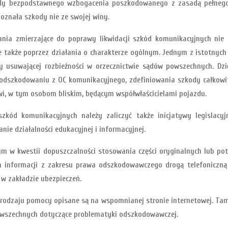
asady bezpodstawnego wzbogacenia poszkodowanego z zasadą pełne
oznała szkody nie ze swojej winy.
ania zmierzające do poprawy likwidacji szkód komunikacyjnych nie
także poprzez działania o charakterze ogólnym. Jednym z istotnych 
 usuwającej rozbieżności w orzecznictwie sądów powszechnych. Dz
 odszkodowaniu z OC komunikacyjnego, zdefiniowania szkody całkowit
i, w tym osobom bliskim, będącym współwłaścicielami pojazdu.
 szkód komunikacyjnych należy zaliczyć także inicjatywy legislacy
nie działalności edukacyjnej i informacyjnej.
 w kwestii dopuszczalności stosowania części oryginalnych lub po
 informacji z zakresu prawa odszkodowawczego drogą telefoniczną
 w zakładzie ubezpieczeń.
rodzaju pomocy opisane są na wspomnianej stronie internetowej. Tam
owszechnych dotyczące problematyki odszkodowawczej.