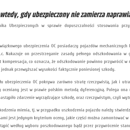
wtedy, gdy ubezpieczony nie zamierza naprawi
znika Ubezpieczonych w sprawie dopuszczalności stosowania przy
wiązkowego ubezpieczenia OC posiadaczy pojazdów mechanicznych k
2 k.c. Nakazuje on przestrzeganie zasady pełnego odszkodowania w
 kompensacja, co oznacza, że odszkodowanie powinno przywrócić w
jednak przewyższać wysokości faktycznie poniesionej szkody.
 ubezpieczenia OC pokrywa zarówno stratę rzeczywistą, jak i utra
 oceniany jest w prawie polskim metodą dyferencyjną. Polega ona
 nastąpiło zdarzenie wyrządzające szkodę, oraz rzeczywistym, czyli w
zenia mienia, tj. w przypadku uszkodzenia pojazdu należy stwierdzić,
sami jest jedynym kryterium oceny, jakie części można zamontować w
astąpić według wyboru poszkodowanego bądź przez przywrócenie stan