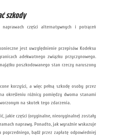
ać szkody
 naprawach części alternatywnych i potrąceń
onieczne jest uwzględnienie przepisów Kodeksu
 granicach adekwatnego związku przyczynowego.
 majątku poszkodowanego stan rzeczy naruszony
cone korzyści, a więc pełną szkodę osoby przez
 na określeniu różnicy pomiędzy dwoma stanami
ytworzonym na skutek tego zdarzenia.
 jakie części (oryginalne, nieoryginalne) zostały
 ramach naprawy. Ponadto, jak wyraźnie wskazuje
u poprzedniego, bądź przez zapłatę odpowiedniej