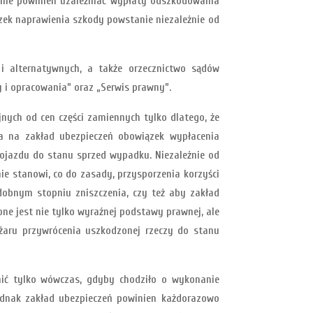
 nie powinien uzależniać wypłaty odszkodowania
zek naprawienia szkody powstanie niezależnie od
 i alternatywnych, a także orzecznictwo sądów
y i opracowania” oraz „Serwis prawny”.
ych od cen części zamiennych tylko dlatego, że
ada na zakład ubezpieczeń obowiązek wypłacenia
ojazdu do stanu sprzed wypadku. Niezależnie od
e stanowi, co do zasady, przysporzenia korzyści
obnym stopniu zniszczenia, czy też aby zakład
e jest nie tylko wyraźnej podstawy prawnej, ale
ężaru przywrócenia uszkodzonej rzeczy do stanu
nić tylko wówczas, gdyby chodziło o wykonanie
ednak zakład ubezpieczeń powinien każdorazowo