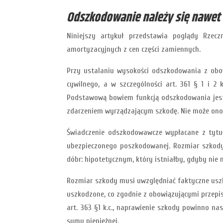
Odszkodowanie należy się nawet 
Niniejszy artykuł przedstawia poglądy Rzec
amortyzacyjnych z cen części zamiennych.
Przy ustalaniu wysokości odszkodowania z obo
cywilnego, a w szczególności art. 361 § 1 i 
Podstawową bowiem funkcją odszkodowania jest
zdarzeniem wyrządzającym szkodę. Nie może ono 
Świadczenie odszkodowawcze wypłacane z tytułu
ubezpieczonego poszkodowanej. Rozmiar szkody
dóbr: hipotetycznym, który istniałby, gdyby nie
Rozmiar szkody musi uwzględniać faktyczne uszkod
uszkodzone, co zgodnie z obowiązującymi przepi
art. 363 §1 k.c., naprawienie szkody powinno n
sumy pieniężnej.