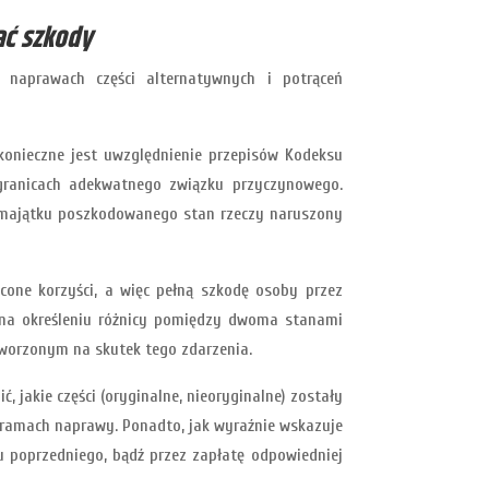
ać szkody
 naprawach części alternatywnych i potrąceń
onieczne jest uwzględnienie przepisów Kodeksu
 granicach adekwatnego związku przyczynowego.
 majątku poszkodowanego stan rzeczy naruszony
cone korzyści, a więc pełną szkodę osoby przez
 na określeniu różnicy pomiędzy dwoma stanami
ytworzonym na skutek tego zdarzenia.
 jakie części (oryginalne, nieoryginalne) zostały
 ramach naprawy. Ponadto, jak wyraźnie wskazuje
u poprzedniego, bądź przez zapłatę odpowiedniej