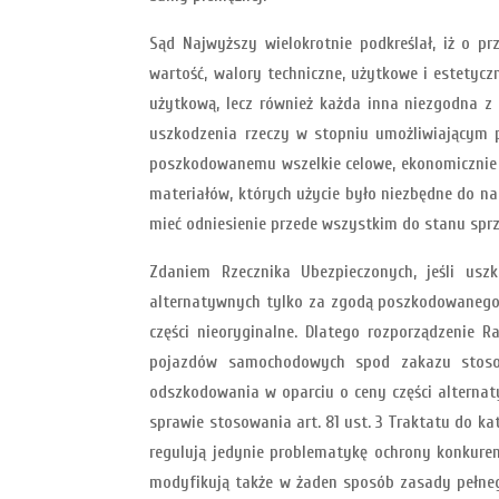
Sąd Najwyższy wielokrotnie podkreślał, iż o
wartość, walory techniczne, użytkowe i estetycz
użytkową, lecz również każda inna niezgodna z 
uszkodzenia rzeczy w stopniu umożliwiającym 
poszkodowanemu wszelkie celowe, ekonomicznie u
materiałów, których użycie było niezbędne do n
mieć odniesienie przede wszystkim do stanu spr
Zdaniem Rzecznika Ubezpieczonych, jeśli usz
alternatywnych tylko za zgodą poszkodowanego.
części nieoryginalne. Dlatego rozporządzenie
pojazdów samochodowych spod zakazu stosow
odszkodowania w oparciu o ceny części alternat
sprawie stosowania art. 81 ust. 3 Traktatu do 
regulują jedynie problematykę ochrony konkure
modyfikują także w żaden sposób zasady pełneg