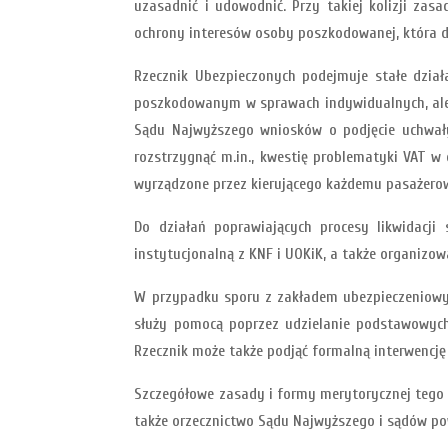
uzasadnić i udowodnić. Przy takiej kolizji z
ochrony interesów osoby poszkodowanej, która d
Rzecznik Ubezpieczonych podejmuje stałe dział
poszkodowanym w sprawach indywidualnych, ale 
Sądu Najwyższego wniosków o podjęcie uchwały
rozstrzygnąć m.in., kwestię problematyki VAT w
wyrządzone przez kierującego każdemu pasażerow
Do działań poprawiających procesy likwidacji
instytucjonalną z KNF i UOKiK, a także organizowa
W przypadku sporu z zakładem ubezpieczeniowym
służy pomocą poprzez udzielanie podstawowych
Rzecznik może także podjąć formalną interwencję
Szczegółowe zasady i formy merytorycznej tego 
także orzecznictwo Sądu Najwyższego i sądów p