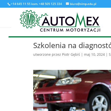
+14 645 11 55 kom. +48 505 125 334
biuro@simp.edu.pl
Szkolenia na diagnos
utworzone przez
Piotr Gębiś
|
maj 10, 2024
|
S