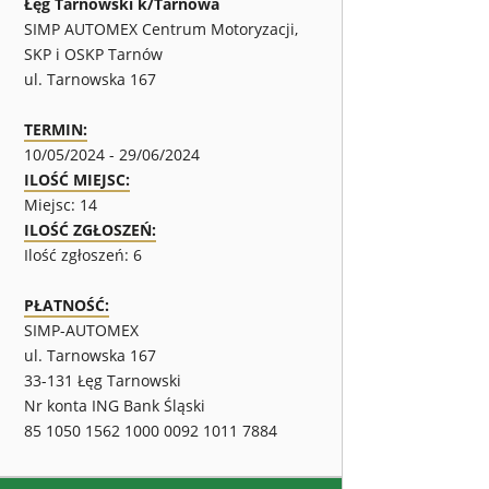
Łęg Tarnowski k/Tarnowa
SIMP AUTOMEX Centrum Motoryzacji,
SKP i OSKP Tarnów
ul. Tarnowska 167
TERMIN:
10/05/2024 - 29/06/2024
ILOŚĆ MIEJSC:
Miejsc: 14
ILOŚĆ ZGŁOSZEŃ:
Ilość zgłoszeń: 6
PŁATNOŚĆ:
SIMP-AUTOMEX
ul. Tarnowska 167
33-131 Łęg Tarnowski
Nr konta ING Bank Śląski
85 1050 1562 1000 0092 1011 7884