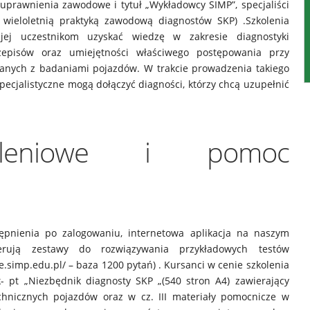
uprawnienia zawodowe i tytuł „Wykładowcy SIMP”, specjaliści
wieloletnią praktyką zawodową diagnostów SKP) .Szkolenia
ej uczestnikom uzyskać wiedzę w zakresie diagnostyki
rzepisów oraz umiejętności właściwego postępowania przy
nych z badaniami pojazdów. W trakcie prowadzenia takiego
ecjalistyczne mogą dołączyć diagności, którzy chcą uzupełnić
koleniowe i pomoc
ępnienia po zalogowaniu, internetowa aplikacja na naszym
rują zestawy do rozwiązywania przykładowych testów
simp.edu.pl/ – baza 1200 pytań) . Kursanci w cenie szkolenia
 pt „Niezbędnik diagnosty SKP „(540 stron A4) zawierający
hnicznych pojazdów oraz w cz. III materiały pomocnicze w