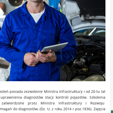
ń posiada zezwolenie Ministra Infrastruktury i od 20-tu lat
uprawnienia diagnostów stacji kontroli pojazdów. Szkolenia
twierdzone przez Ministra Infrastruktury i Rozwoju
gań do diagnostów, (Dz. U. z roku 2014 r poz.1836). Zajęcia