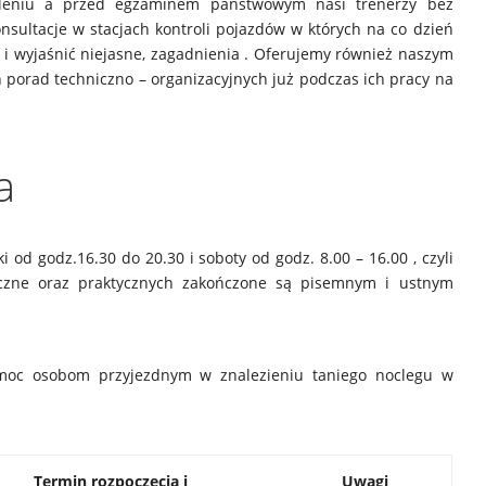
oleniu a przed egzaminem państwowym nasi trenerzy bez
sultacje w stacjach kontroli pojazdów w których na co dzień
i wyjaśnić niejasne, zagadnienia . Oferujemy również naszym
porad techniczno – organizacyjnych już podczas ich pracy na
a
i od godz.16.30 do 20.30 i soboty od godz. 8.00 – 16.00 , czyli
yczne oraz praktycznych zakończone są pisemnym i ustnym
omoc osobom przyjezdnym w znalezieniu taniego noclegu w
Termin rozpoczęcia i
Uwagi