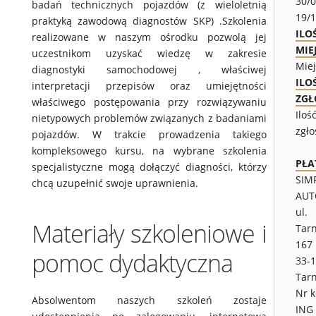
30/0
badań technicznych pojazdów (z wieloletnią
19/
praktyką zawodową diagnostów SKP) .Szkolenia
ILO
realizowane w naszym ośrodku pozwolą jej
MIE
uczestnikom uzyskać wiedzę w zakresie
Miej
diagnostyki samochodowej , właściwej
ILO
interpretacji przepisów oraz umiejętności
ZGŁ
właściwego postępowania przy rozwiązywaniu
Iloś
nietypowych problemów związanych z badaniami
zgło
pojazdów. W trakcie prowadzenia takiego
kompleksowego kursu, na wybrane szkolenia
PŁA
specjalistyczne mogą dołączyć diagności, którzy
SIM
chcą uzupełnić swoje uprawnienia.
AUT
ul.
Materiały szkoleniowe i
Tar
167
pomoc dydaktyczna
33-1
Tar
Nr k
Absolwentom naszych szkoleń zostaje
ING