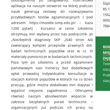
udostępnienia po zalogowaniu, internetowa
Śląs
aplikacja na naszym serwerze na której podczas
85 
nauki generują zestawy do rozwiązywania
156
przykładowych testów egzaminacyjnych ( pod
009
adresem https://moodle.simp.edu.pl/ – baza
788
1200 pytań) . Kursanci w cenie szkolenia
otrzymują min wydany przez nas podręcznik- pt
„Niezbędnik diagnosty SKP „(540 stron A4)
zawierający komplet przepisów prawnych dot.
ROD
badań technicznych pojazdów oraz w cz. III
MIE
materiały pomocnicze w badaniach technicznych.
ZAJ
Poza tym po szkoleniu a przed egzaminem
Teor
państwowym nasi trenerzy bez dodatkowych
stac
opłat prowadzą indywidualne konsultacje w
Prak
stacjach kontroli pojazdów w których na co dzień
stac
pracują., gdzie można dodatkowo min dopytać i
wyjaśnić niejasne, zagadnienia . Oferujemy
również naszym absolwentom wsparcie w
zakresie bezpłatnych porad techniczno –
organizacyjnych już podczas ich pracy na