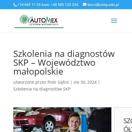
+14 645 11 55 kom. +48 505 125 334
biuro@simp.edu.pl
Szkolenia na diagnostów
SKP – Województwo
małopolskie
utworzone przez
Piotr Gębiś
|
sie 30, 2024
|
Szkolenia na diagnostów SKP
SZ
ÓŁ