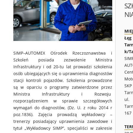
SZ
NI
MIE
Łęg
Tar
k/T
SIMP–AUTOMEX Ośrodek Rzeczoznawstwa i
SIM
Szkoleń posiada zezwolenie Ministra
AUT
Infrastruktury i od 20-tu lat prowadzi szkolenia
Cen
osób ubiegających się o uprawnienia diagnostów
Moto
stacji kontroli pojazdów. Szkolenia prowadzone
SKP 
są w oparciu o programy zatwierdzone przez
Tar
Ministra Infrastruktury i Rozwoju
ul.
rozporządzeniem w sprawie szczegółowych
Tar
wymagań do diagnostów, (Dz. U. z roku 2014 r
167
poz.1836). Zajęcia prowadzą wykładowcy –
trenerzy posiadający uprawnienia zawodowe i
TER
tytuł „Wykładowcy SIMP”, specjaliści w zakresie