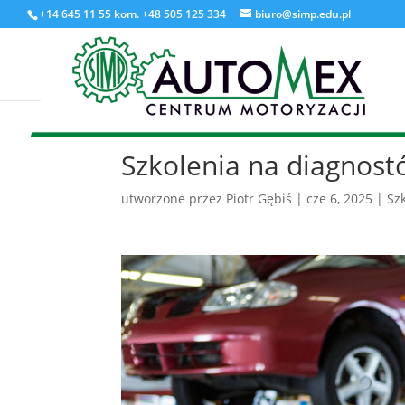
+14 645 11 55 kom. +48 505 125 334
biuro@simp.edu.pl
Szkolenia na diagnos
utworzone przez
Piotr Gębiś
|
cze 6, 2025
|
Sz