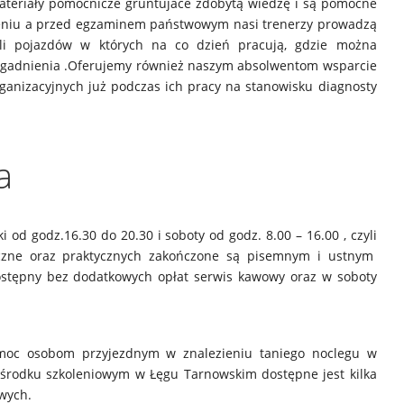
materiały pomocnicze gruntujace zdobytą wiedzę i są pomocne
leniu a przed egzaminem państwowym nasi trenerzy prowadzą
oli pojazdów w których na co dzień pracują, gdzie można
zagadnienia .Oferujemy również naszym absolwentom wsparcie
ganizacyjnych już podczas ich pracy na stanowisku diagnosty
a
i od godz.16.30 do 20.30 i soboty od godz. 8.00 – 16.00 , czyli
yczne oraz praktycznych zakończone są pisemnym i ustnym
stępny bez dodatkowych opłat serwis kawowy oraz w soboty
omoc osobom przyjezdnym w znalezieniu taniego noclegu w
ośrodku szkoleniowym w Łęgu Tarnowskim dostępne jest kilka
wych.