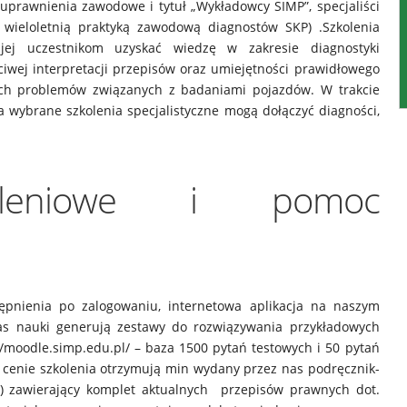
uprawnienia zawodowe i tytuł „Wykładowcy SIMP”, specjaliści
wieloletnią praktyką zawodową diagnostów SKP) .Szkolenia
ej uczestnikom uzyskać wiedzę w zakresie diagnostyki
iwej interpretacji przepisów oraz umiejętności prawidłowego
ch problemów związanych z badaniami pojazdów. W trakcie
 wybrane szkolenia specjalistyczne mogą dołączyć diagności,
koleniowe i pomoc
ępnienia po zalogowaniu, internetowa aplikacja na naszym
zas nauki generują zestawy do rozwiązywania przykładowych
/moodle.simp.edu.pl/ – baza 1500 pytań testowych i 50 pytań
 cenie szkolenia otrzymują min wydany przez nas podręcznik-
4) zawierający komplet aktualnych przepisów prawnych dot.