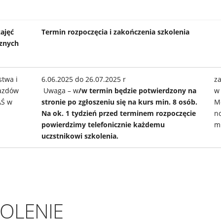
ajęć
Termin rozpoczęcia i zakończenia szkolenia
cznych
twa i
6.06.2025 do 26.07.2025 r
za
ojazdów
Uwaga – w
/w
termin będzie potwierdzony na
w 
AŚ w
stronie po zgłoszeniu się na kurs min. 8 osób.
M
Na ok. 1 tydzień przed terminem rozpoczęcie
n
powierdzimy telefonicznie każdemu
m
uczstnikowi szkolenia.
KOLENIE