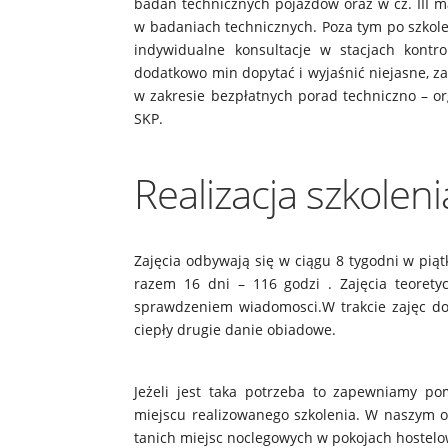
badań technicznych pojazdów oraz w cz. III 
w badaniach technicznych. Poza tym po szko
indywidualne konsultacje w stacjach kontr
dodatkowo min dopytać i wyjaśnić niejasne, 
w zakresie bezpłatnych porad techniczno – or
SKP.
Realizacja szkoleni
Zajęcia odbywają się w ciągu 8 tygodni w piątk
razem 16 dni – 116 godzi . Zajęcia teoret
sprawdzeniem wiadomosci.W trakcie zajęc do
ciepły drugie danie obiadowe.
Jeżeli jest taka potrzeba to zapewniamy p
miejscu realizowanego szkolenia. W naszym 
tanich miejsc noclegowych w pokojach hostelo