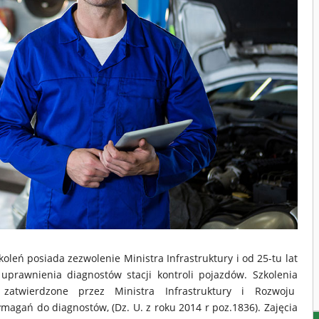
ń posiada zezwolenie Ministra Infrastruktury i od 25-tu lat
uprawnienia diagnostów stacji kontroli pojazdów. Szkolenia
twierdzone przez Ministra Infrastruktury i Rozwoju
gań do diagnostów, (Dz. U. z roku 2014 r poz.1836). Zajęcia