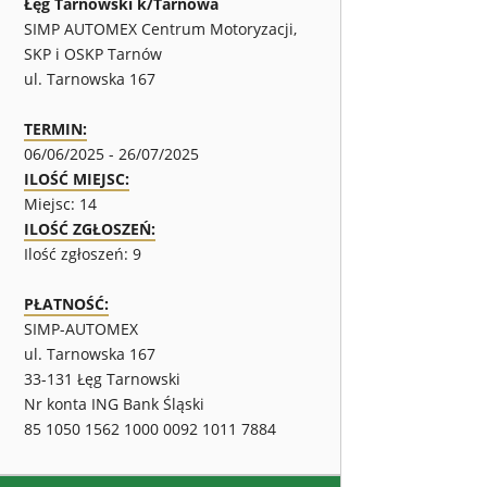
Łęg Tarnowski k/Tarnowa
SIMP AUTOMEX Centrum Motoryzacji,
SKP i OSKP Tarnów
ul. Tarnowska 167
TERMIN:
06/06/2025 - 26/07/2025
ILOŚĆ MIEJSC:
Miejsc: 14
ILOŚĆ ZGŁOSZEŃ:
Ilość zgłoszeń: 9
PŁATNOŚĆ:
SIMP-AUTOMEX
ul. Tarnowska 167
33-131 Łęg Tarnowski
Nr konta ING Bank Śląski
85 1050 1562 1000 0092 1011 7884