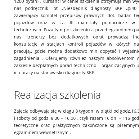
1200 pytań) . Kursanci w cenie szkolenia otrzymują min w
nas podręcznik- pt „Niezbędnik diagnosty SKP „(540
zawierający komplet przepisów prawnych dot. badań te
pojazdów oraz w cz. III materiały pomocnicze w 
technicznych. Poza tym po szkoleniu a przed egzaminem 
nasi trenerzy bez dodatkowych opłat prowadzą ind
konsultacje w stacjach kontroli pojazdów w których n
pracują., gdzie można dodatkowo min dopytać i wyjaśnić
zagadnienia . Oferujemy również naszym absolwentom 
zakresie bezpłatnych porad techniczno – organizacyjnych 
ich pracy na stanowisku diagnosty SKP.
Realizacja szkolenia
Zajęcia odbywają się w ciągu 8 tygodni w piątki od godz.16.
i soboty od godz. 8.00 – 16.00 , czyli razem 16 dni – 116 god
teoretyczne oraz praktycznych zakończone są pisemny
egzaminem wewnętrznym .