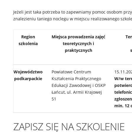
Jeżeli jest taka potrzeba to zapewniamy pomoc osobom pr
znalezieniu taniego noclegu w miejscu realizowanego szkole
Region
Miejsca prowadzenia zajęć
Termin
szkolenia
teoretycznych i
i z
praktycznych
Województwo
Powiatowe Centrum
15.11.20
podkarpackie
Kształcenia Praktycznego
W/w
ter
Edukacji Zawodowej i OSKP
potwier
Łańcut, ul. Armii Krajowej
telefoni
51
zgłoszen
min. 12 
ZAPISZ SIĘ NA SZKOLENIE