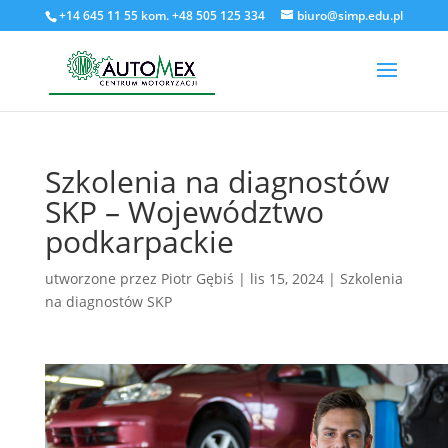
+14 645 11 55 kom. +48 505 125 334
biuro@simp.edu.pl
Szkolenia na diagnostów
SKP – Województwo
podkarpackie
utworzone przez
Piotr Gębiś
|
lis 15, 2024
|
Szkolenia
na diagnostów SKP