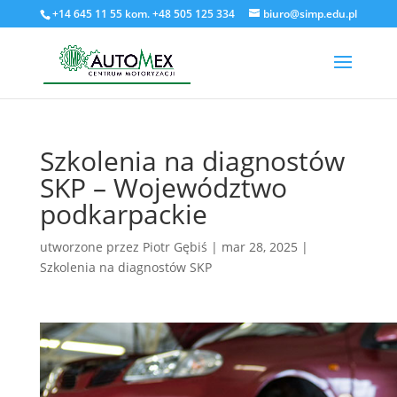
+14 645 11 55 kom. +48 505 125 334
biuro@simp.edu.pl
Szkolenia na diagnostów
SKP – Województwo
podkarpackie
utworzone przez
Piotr Gębiś
|
mar 28, 2025
|
Szkolenia na diagnostów SKP