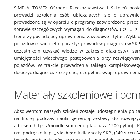
SIMP–AUTOMEX Ośrodek Rzeczoznawstwa i Szkoleń posiada
prowadzi szkolenia osób ubiegających się o uprawnien
prowadzone są w oparciu o programy zatwierdzone przez 
sprawie szczegółowych wymagań do diagnostów, (Dz. U. z 
trenerzy posiadający uprawnienia zawodowe i tytuł „Wykład
pojazdów (z wieloletnią praktyką zawodową diagnostów SKP
uczestnikom uzyskać wiedzę w zakresie diagnostyki sam
umiejętności właściwego postępowania przy rozwiązywa
pojazdów. W trakcie prowadzenia takiego kompleksowego
dołączyć diagności, którzy chcą uzupełnić swoje uprawnieni
Materiały szkoleniowe i po
Absolwentom naszych szkoleń zostaje udostępnienia po za
na której podczas nauki generują zestawy do rozwiązy
adresem https://moodle.simp.edu.pl/ – baza 1200 pytań) . 
nas podręcznik- pt „Niezbędnik diagnosty SKP „(540 stron 
technicznych pojazdów oraz w cz. III materiały pomocnic