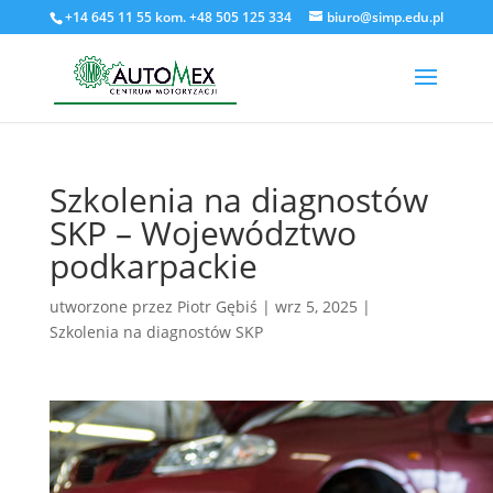
+14 645 11 55 kom. +48 505 125 334
biuro@simp.edu.pl
Szkolenia na diagnostów
SKP – Województwo
podkarpackie
utworzone przez
Piotr Gębiś
|
wrz 5, 2025
|
Szkolenia na diagnostów SKP