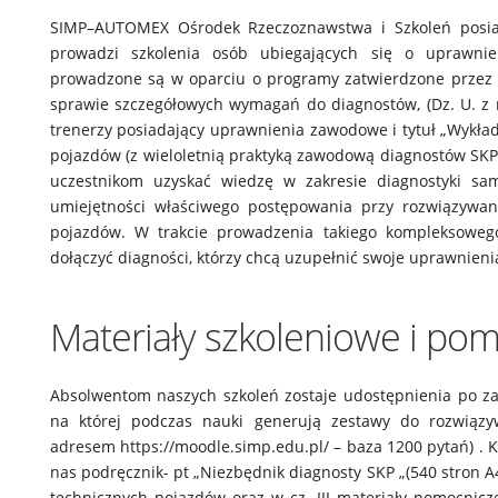
SIMP–AUTOMEX Ośrodek Rzeczoznawstwa i Szkoleń posiada
prowadzi szkolenia osób ubiegających się o uprawnien
prowadzone są w oparciu o programy zatwierdzone przez 
sprawie szczegółowych wymagań do diagnostów, (Dz. U. z 
trenerzy posiadający uprawnienia zawodowe i tytuł „Wykład
pojazdów (z wieloletnią praktyką zawodową diagnostów SKP
uczestnikom uzyskać wiedzę w zakresie diagnostyki sam
umiejętności właściwego postępowania przy rozwiązywa
pojazdów. W trakcie prowadzenia takiego kompleksowego
dołączyć diagności, którzy chcą uzupełnić swoje uprawnieni
Materiały szkoleniowe i po
Absolwentom naszych szkoleń zostaje udostępnienia po za
na której podczas nauki generują zestawy do rozwiązy
adresem https://moodle.simp.edu.pl/ – baza 1200 pytań) . 
nas podręcznik- pt „Niezbędnik diagnosty SKP „(540 stron 
technicznych pojazdów oraz w cz. III materiały pomocnic