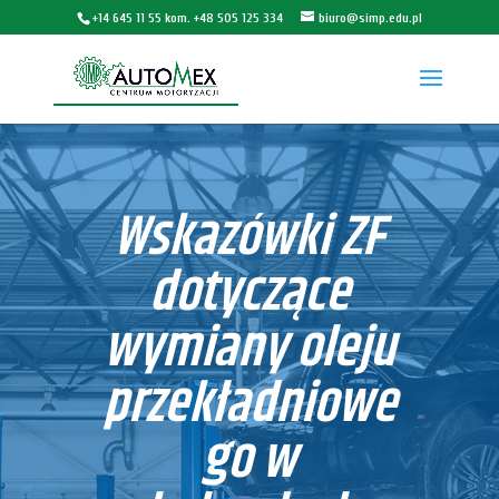
+14 645 11 55 kom. +48 505 125 334
biuro@simp.edu.pl
Wskazówki ZF
dotyczące
wymiany oleju
przekładniowe
go w