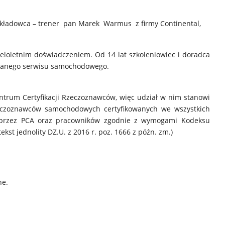
kładowca – trener pan Marek Warmus z firmy Continental,
loletnim doświadczeniem. Od 14 lat szkoleniowiec i doradca
owanego serwisu samochodowego.
ntrum Certyfikacji Rzeczoznawców, więc udział w nim stanowi
zeczoznawców samochodowych certyfikowanych we wszystkich
h przez PCA oraz pracowników zgodnie z wymogami Kodeksu
tekst jednolity DZ.U. z 2016 r. poz. 1666 z późn. zm.)
ne.