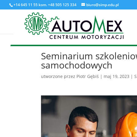
+14 645 11 55 kom. +48 505 125 334
biuro@simp.edu.pl
Seminarium szkolenio
samochodowych
utworzone przez
Piotr Gębiś
|
maj 19, 2023
|
S