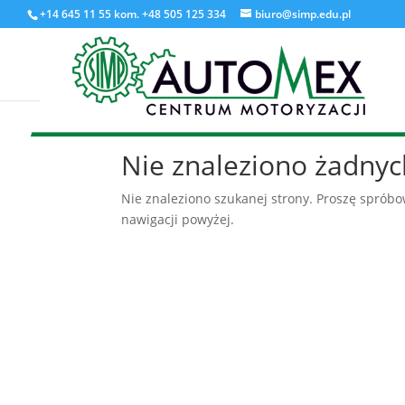
+14 645 11 55 kom. +48 505 125 334
biuro@simp.edu.pl
Nie znaleziono żadny
Nie znaleziono szukanej strony. Proszę spróbow
nawigacji powyżej.