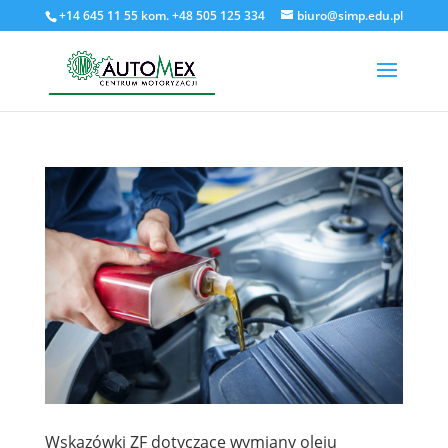
+14 645 11 55 kom. +48 505 125 334
biuro@simp.edu.pl
Wskazówki ZF dotyczące wymiany oleju