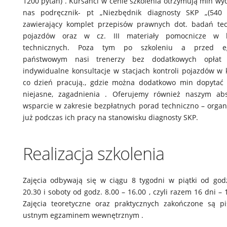
1200 pytań) . Kursanci w cenie szkolenia otrzymują min wy
nas podręcznik- pt „Niezbędnik diagnosty SKP „(540 
zawierający komplet przepisów prawnych dot. badań te
pojazdów oraz w cz. III materiały pomocnicze w 
technicznych. Poza tym po szkoleniu a przed e
państwowym nasi trenerzy bez dodatkowych opłat
indywidualne konsultacje w stacjach kontroli pojazdów w 
co dzień pracują., gdzie można dodatkowo min dopytać 
niejasne, zagadnienia . Oferujemy również naszym ab
wsparcie w zakresie bezpłatnych porad techniczno – organ
już podczas ich pracy na stanowisku diagnosty SKP.
Realizacja szkolenia
Zajęcia odbywają się w ciągu 8 tygodni w piątki od god
20.30 i soboty od godz. 8.00 – 16.00 , czyli razem 16 dni – 
Zajęcia teoretyczne oraz praktycznych zakończone są 
ustnym egzaminem wewnętrznym .