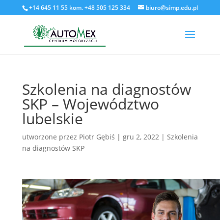
+14 645 11 55 kom. +48 505 125 334
biuro@simp.edu.pl
Szkolenia na diagnostów
SKP – Województwo
lubelskie
utworzone przez
Piotr Gębiś
|
gru 2, 2022
|
Szkolenia
na diagnostów SKP