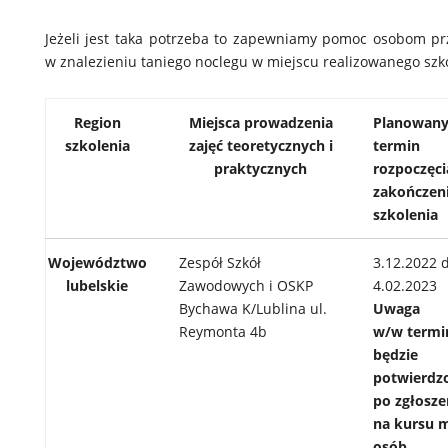
Jeżeli jest taka potrzeba to zapewniamy pomoc osobom p
w znalezieniu taniego noclegu w miejscu realizowanego szk
Region
Miejsca prowadzenia
Planowan
szkolenia
zajęć teoretycznych i
termin
praktycznych
rozpoczęci
zakończen
szkolenia
Województwo
Zespół Szkół
3.12.2022 
lubelskie
Zawodowych i OSKP
4.02.2023
Bychawa K/Lublina ul.
Uwaga
Reymonta 4b
w/w
termi
będzie
potwierdzo
po zgłosze
na kursu m
osób.