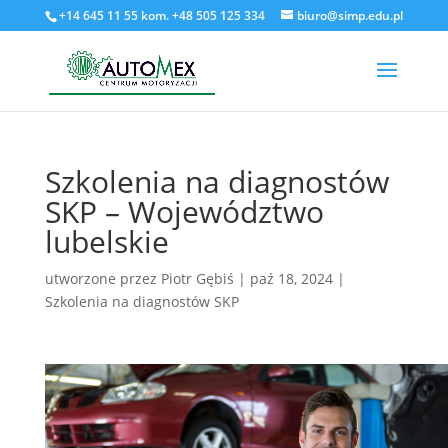
+14 645 11 55 kom. +48 505 125 334
biuro@simp.edu.pl
Szkolenia na diagnostów
SKP – Województwo
lubelskie
utworzone przez
Piotr Gębiś
|
paź 18, 2024
|
Szkolenia na diagnostów SKP