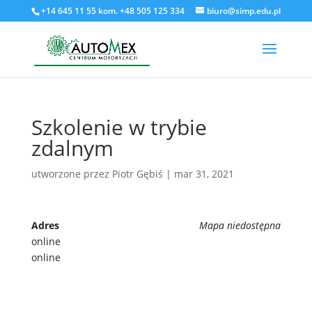
+14 645 11 55 kom. +48 505 125 334
biuro@simp.edu.pl
Szkolenie w trybie
zdalnym
utworzone przez
Piotr Gębiś
|
mar 31, 2021
Adres
Mapa niedostępna
online
online